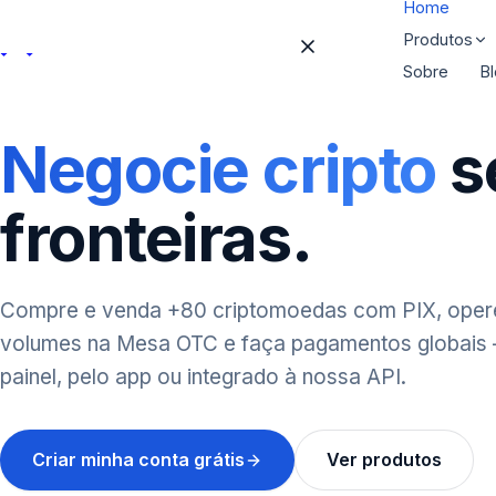
Home
Produtos
Sobre
B
Mesa OTC
Home
Câmbio BRL ↔ crip
Negocie cripto
s
Virtual Accoun
PRODUTOS
Receba via Wire, S
fronteiras.
Mesa OTC
Cartões Nacion
Virtual Accounts
Virtuais em BRL p
Compre e venda +80 criptomoedas com PIX, oper
Cartões Nacionais
Cartões Cripto
volumes na Mesa OTC e faça pagamentos globais
Saldo em cripto, 
Cartões Cripto
Pay
painel, pelo app ou integrado à nossa API.
API Cripto
API Cripto
On e off ramp de
Conta Digital
Criar minha conta grátis
Ver produtos
Conta Digital