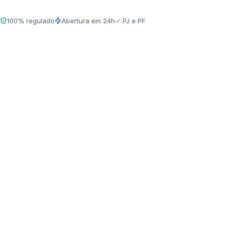
PF e PJ, PIX, TED 
Sobre
100% regulado
Abertura em 24h
✓ PJ e PF
Blog
Contato
Login
Criar conta