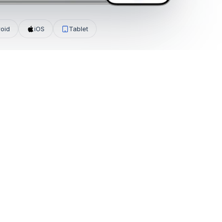
oid
iOS
Tablet