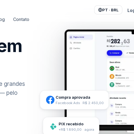
PT · BRL
Lo
log
Contato
to com alta liquidez
em
ts
EPA e SPEI em dólar digital
ais
ara Meta, Google e mais
e grandes
 — pelo
sem IOF · Apple & Google
Compra aprovada
Facebook Ads · R$ 2.450,00
 USDT com PIX
PIX recebido
+R$ 1.890,00 · agora