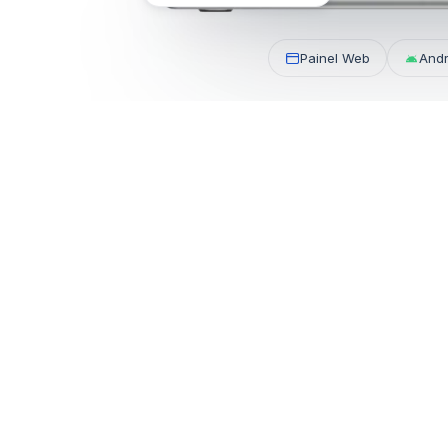
e boleto
Painel Web
Andr