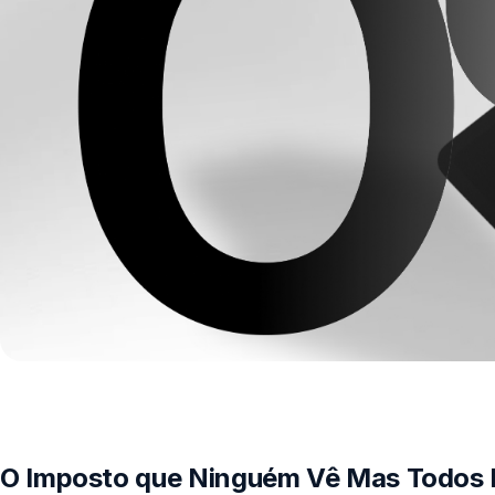
PF e PJ, PIX, TED 
Sobre
Blog
Contato
Login
Criar conta
O Imposto que Ninguém Vê Mas Todos