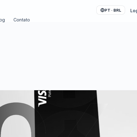
PT · BRL
Lo
log
Contato
to com alta liquidez
ts
EPA e SPEI em dólar digital
ais
ara Meta, Google e mais
sem IOF · Apple & Google
 USDT com PIX