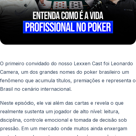
PF e PJ, PIX, TED e boleto
Sobre
Blog
Contato
Login
O primeiro convidado do nosso Lexxen Cast foi Leonardo
Camera, um dos grandes nomes do poker brasileiro um
Criar conta
fenômeno que acumula títulos, premiações e representa o
Brasil no cenário internacional.
Neste episódio, ele vai além das cartas e revela o que
realmente sustenta um jogador de alto nível: leitura,
disciplina, controle emocional e tomada de decisão sob
pressão. Em um mercado onde muitos ainda enxergam