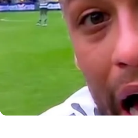
PF e PJ, PIX, TED 
Sobre
Blog
Contato
Login
Criar conta